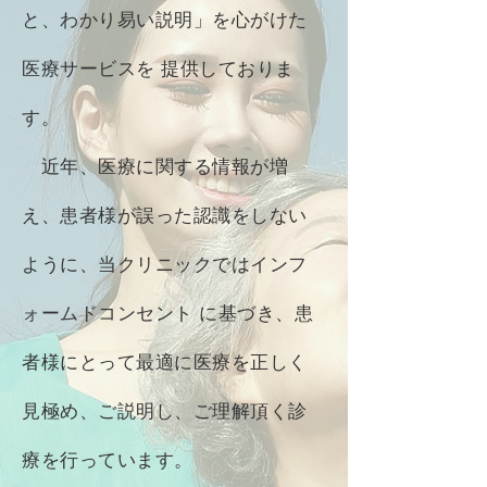
と、わかり易い説明」を心がけた
医療サービスを 提供しておりま
す。
近年、医療に関する情報が増
え、患者様が誤った認識をしない
ように、当クリニックではインフ
ォームドコンセント に基づき、患
者様にとって最適に医療を正しく
見極め、ご説明し、ご理解頂く診
療を行っています。