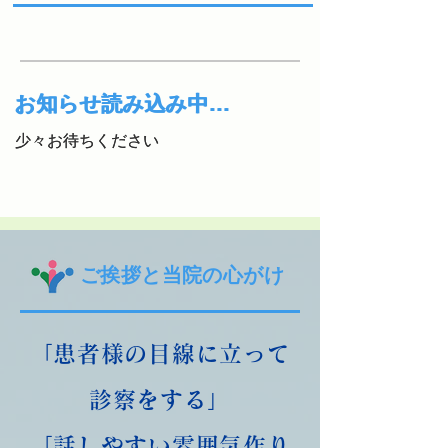
お知らせ読み込み中…
​お知らせ読み込み中…
少々お待ちください
少々お待ちください
ご挨拶と当院の心がけ
「患者様の目線に立って
診察をする」
「話しやすい雰囲気作り