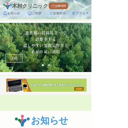
木村クリニック
診療時間
お知らせ
ご挨拶
診療科目
アクセス
患者様の目線に立って
診察をする
話しやすい雰囲気作りと
わかり易い説明
詳細
​お知らせ